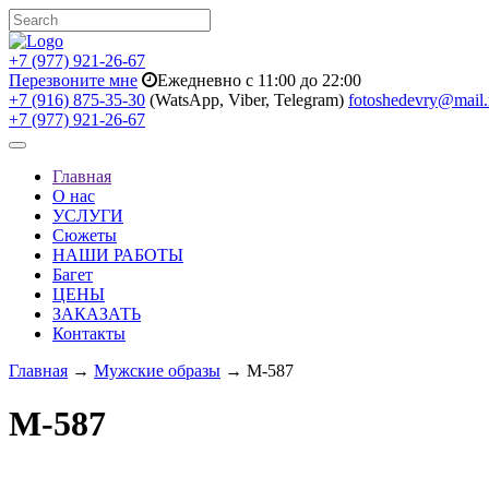
+7 (977) 921-26-67
Перезвоните мне
Ежедневно с 11:00 до 22:00
+7 (916) 875-35-30
(WatsApp, Viber, Telegram)
fotoshedevry@mail.
+7 (977) 921-26-67
Toggle
navigation
Главная
О нас
УСЛУГИ
Сюжеты
НАШИ РАБОТЫ
Багет
ЦЕНЫ
ЗАКАЗАТЬ
Контакты
Главная
→
Мужские образы
→ M-587
M-587