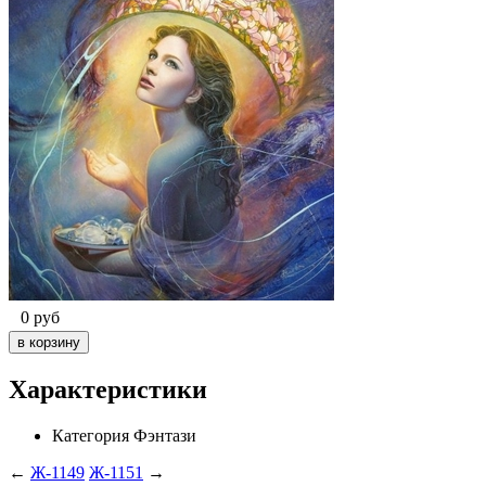
0
руб
Характеристики
Категория
Фэнтази
←
Ж-1149
Ж-1151
→