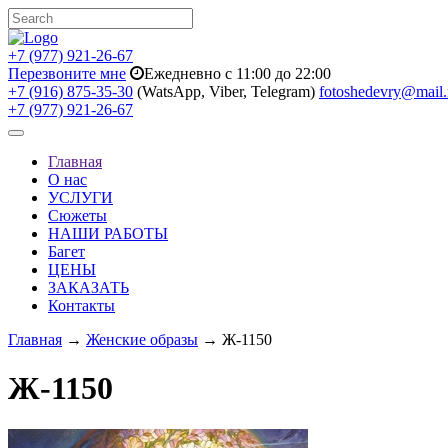
+7 (977) 921-26-67
Перезвоните мне
Ежедневно с 11:00 до 22:00
+7 (916) 875-35-30
(WatsApp, Viber, Telegram)
fotoshedevry@mail.
+7 (977) 921-26-67
Toggle
navigation
Главная
О нас
УСЛУГИ
Сюжеты
НАШИ РАБОТЫ
Багет
ЦЕНЫ
ЗАКАЗАТЬ
Контакты
Главная
→
Женские образы
→ Ж-1150
Ж-1150