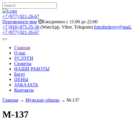
+7 (977) 921-26-67
Перезвоните мне
Ежедневно с 11:00 до 22:00
+7 (916) 875-35-30
(WatsApp, Viber, Telegram)
fotoshedevry@mail.
+7 (977) 921-26-67
Toggle
navigation
Главная
О нас
УСЛУГИ
Сюжеты
НАШИ РАБОТЫ
Багет
ЦЕНЫ
ЗАКАЗАТЬ
Контакты
Главная
→
Мужские образы
→ M-137
M-137