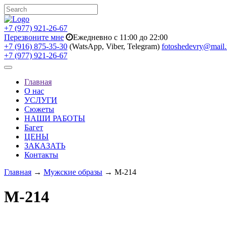
+7 (977) 921-26-67
Перезвоните мне
Ежедневно с 11:00 до 22:00
+7 (916) 875-35-30
(WatsApp, Viber, Telegram)
fotoshedevry@mail.
+7 (977) 921-26-67
Toggle
navigation
Главная
О нас
УСЛУГИ
Сюжеты
НАШИ РАБОТЫ
Багет
ЦЕНЫ
ЗАКАЗАТЬ
Контакты
Главная
→
Мужские образы
→ M-214
M-214