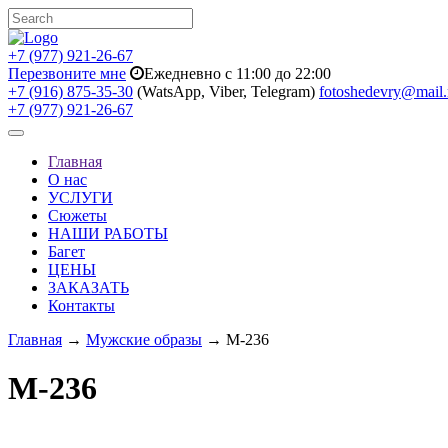
+7 (977) 921-26-67
Перезвоните мне
Ежедневно с 11:00 до 22:00
+7 (916) 875-35-30
(WatsApp, Viber, Telegram)
fotoshedevry@mail.
+7 (977) 921-26-67
Toggle
navigation
Главная
О нас
УСЛУГИ
Сюжеты
НАШИ РАБОТЫ
Багет
ЦЕНЫ
ЗАКАЗАТЬ
Контакты
Главная
→
Мужские образы
→ M-236
M-236