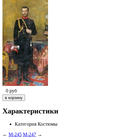
0
руб
Характеристики
Категория
Костюмы
←
M-245
M-247
→