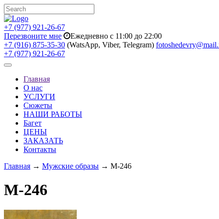
+7 (977) 921-26-67
Перезвоните мне
Ежедневно с 11:00 до 22:00
+7 (916) 875-35-30
(WatsApp, Viber, Telegram)
fotoshedevry@mail.
+7 (977) 921-26-67
Toggle
navigation
Главная
О нас
УСЛУГИ
Сюжеты
НАШИ РАБОТЫ
Багет
ЦЕНЫ
ЗАКАЗАТЬ
Контакты
Главная
→
Мужские образы
→ M-246
M-246