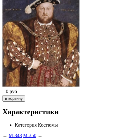
0
руб
Характеристики
Категория
Костюмы
←
M-348
M-350
→