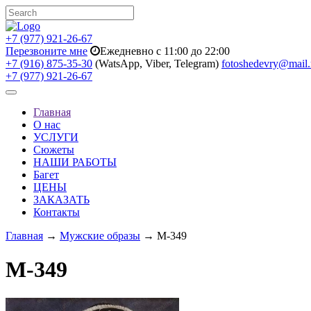
+7 (977) 921-26-67
Перезвоните мне
Ежедневно с 11:00 до 22:00
+7 (916) 875-35-30
(WatsApp, Viber, Telegram)
fotoshedevry@mail.
+7 (977) 921-26-67
Toggle
navigation
Главная
О нас
УСЛУГИ
Сюжеты
НАШИ РАБОТЫ
Багет
ЦЕНЫ
ЗАКАЗАТЬ
Контакты
Главная
→
Мужские образы
→ M-349
M-349