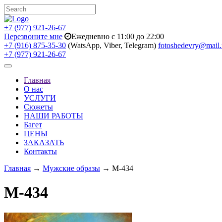
+7 (977) 921-26-67
Перезвоните мне
Ежедневно с 11:00 до 22:00
+7 (916) 875-35-30
(WatsApp, Viber, Telegram)
fotoshedevry@mail.
+7 (977) 921-26-67
Toggle
navigation
Главная
О нас
УСЛУГИ
Сюжеты
НАШИ РАБОТЫ
Багет
ЦЕНЫ
ЗАКАЗАТЬ
Контакты
Главная
→
Мужские образы
→ M-434
M-434