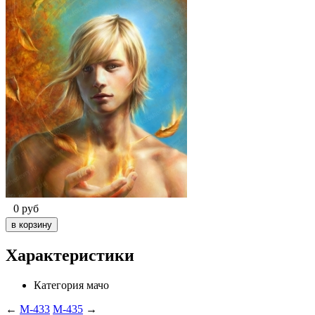
0
руб
Характеристики
Категория
мачо
←
M-433
M-435
→