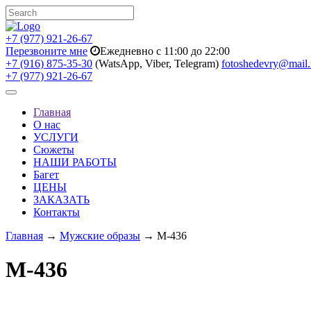
+7 (977) 921-26-67
Перезвоните мне
Ежедневно с 11:00 до 22:00
+7 (916) 875-35-30
(WatsApp, Viber, Telegram)
fotoshedevry@mail.
+7 (977) 921-26-67
Toggle
navigation
Главная
О нас
УСЛУГИ
Сюжеты
НАШИ РАБОТЫ
Багет
ЦЕНЫ
ЗАКАЗАТЬ
Контакты
Главная
→
Мужские образы
→ M-436
M-436