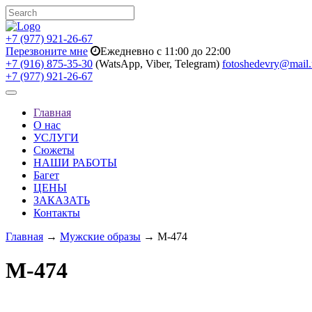
+7 (977) 921-26-67
Перезвоните мне
Ежедневно с 11:00 до 22:00
+7 (916) 875-35-30
(WatsApp, Viber, Telegram)
fotoshedevry@mail.
+7 (977) 921-26-67
Toggle
navigation
Главная
О нас
УСЛУГИ
Сюжеты
НАШИ РАБОТЫ
Багет
ЦЕНЫ
ЗАКАЗАТЬ
Контакты
Главная
→
Мужские образы
→ M-474
M-474