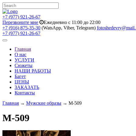
+7 (977) 921-26-67
Перезвоните мне
Ежедневно с 11:00 до 22:00
+7 (916) 875-35-30
(WatsApp, Viber, Telegram)
fotoshedevry@mail.
+7 (977) 921-26-67
Toggle
navigation
Главная
О нас
УСЛУГИ
Сюжеты
НАШИ РАБОТЫ
Багет
ЦЕНЫ
ЗАКАЗАТЬ
Контакты
Главная
→
Мужские образы
→ M-509
M-509