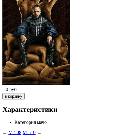
0
руб
Характеристики
Категория
мачо
←
M-508
M-510
→