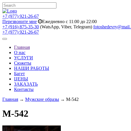
+7 (977) 921-26-67
Перезвоните мне
Ежедневно с 11:00 до 22:00
+7 (916) 875-35-30
(WatsApp, Viber, Telegram)
fotoshedevry@mail.
+7 (977) 921-26-67
Toggle
navigation
Главная
О нас
УСЛУГИ
Сюжеты
НАШИ РАБОТЫ
Багет
ЦЕНЫ
ЗАКАЗАТЬ
Контакты
Главная
→
Мужские образы
→ M-542
M-542