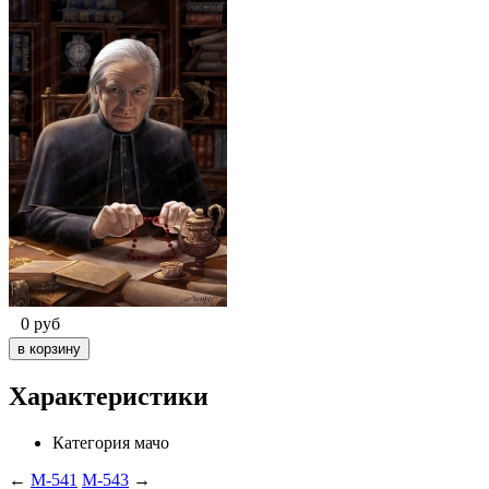
0
руб
Характеристики
Категория
мачо
←
M-541
M-543
→