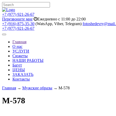
+7 (977) 921-26-67
Перезвоните мне
Ежедневно с 11:00 до 22:00
+7 (916) 875-35-30
(WatsApp, Viber, Telegram)
fotoshedevry@mail.
+7 (977) 921-26-67
Toggle
navigation
Главная
О нас
УСЛУГИ
Сюжеты
НАШИ РАБОТЫ
Багет
ЦЕНЫ
ЗАКАЗАТЬ
Контакты
Главная
→
Мужские образы
→ M-578
M-578