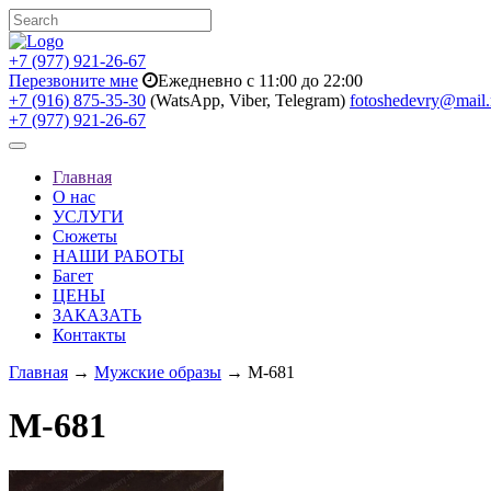
+7 (977) 921-26-67
Перезвоните мне
Ежедневно с 11:00 до 22:00
+7 (916) 875-35-30
(WatsApp, Viber, Telegram)
fotoshedevry@mail.
+7 (977) 921-26-67
Toggle
navigation
Главная
О нас
УСЛУГИ
Сюжеты
НАШИ РАБОТЫ
Багет
ЦЕНЫ
ЗАКАЗАТЬ
Контакты
Главная
→
Мужские образы
→ M-681
M-681