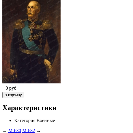
0
руб
Характеристики
Категория
Военные
←
M-680
M-682
→