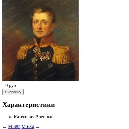
0
руб
Характеристики
Категория
Военные
←
M-682
M-684
→