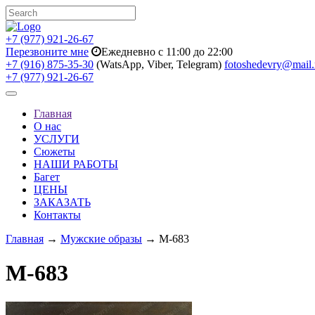
+7 (977) 921-26-67
Перезвоните мне
Ежедневно с 11:00 до 22:00
+7 (916) 875-35-30
(WatsApp, Viber, Telegram)
fotoshedevry@mail.
+7 (977) 921-26-67
Toggle
navigation
Главная
О нас
УСЛУГИ
Сюжеты
НАШИ РАБОТЫ
Багет
ЦЕНЫ
ЗАКАЗАТЬ
Контакты
Главная
→
Мужские образы
→ M-683
M-683