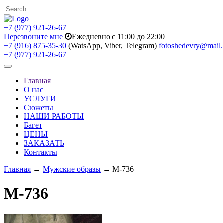
+7 (977) 921-26-67
Перезвоните мне
Ежедневно с 11:00 до 22:00
+7 (916) 875-35-30
(WatsApp, Viber, Telegram)
fotoshedevry@mail.
+7 (977) 921-26-67
Toggle
navigation
Главная
О нас
УСЛУГИ
Сюжеты
НАШИ РАБОТЫ
Багет
ЦЕНЫ
ЗАКАЗАТЬ
Контакты
Главная
→
Мужские образы
→ M-736
M-736