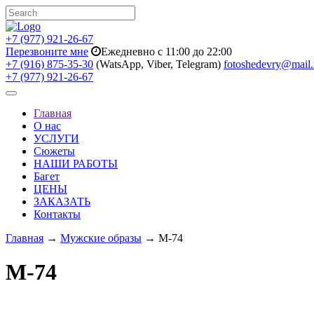
+7 (977) 921-26-67
Перезвоните мне
Ежедневно с 11:00 до 22:00
+7 (916) 875-35-30
(WatsApp, Viber, Telegram)
fotoshedevry@mail.
+7 (977) 921-26-67
Toggle
navigation
Главная
О нас
УСЛУГИ
Сюжеты
НАШИ РАБОТЫ
Багет
ЦЕНЫ
ЗАКАЗАТЬ
Контакты
Главная
→
Мужские образы
→ M-74
M-74