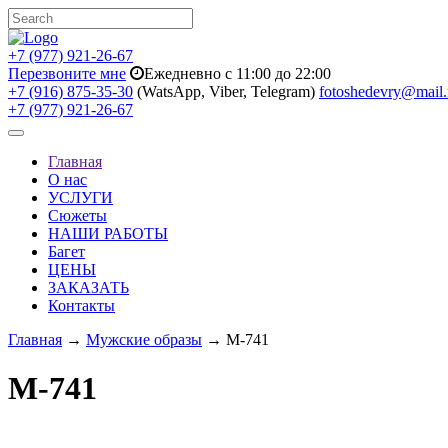
+7 (977) 921-26-67
Перезвоните мне
Ежедневно с 11:00 до 22:00
+7 (916) 875-35-30
(WatsApp, Viber, Telegram)
fotoshedevry@mail.
+7 (977) 921-26-67
Toggle
navigation
Главная
О нас
УСЛУГИ
Сюжеты
НАШИ РАБОТЫ
Багет
ЦЕНЫ
ЗАКАЗАТЬ
Контакты
Главная
→
Мужские образы
→ M-741
M-741