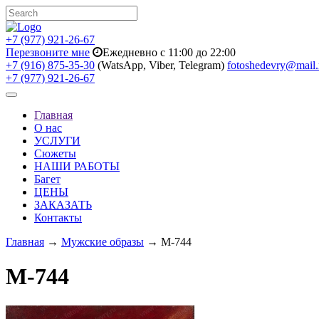
+7 (977) 921-26-67
Перезвоните мне
Ежедневно с 11:00 до 22:00
+7 (916) 875-35-30
(WatsApp, Viber, Telegram)
fotoshedevry@mail.
+7 (977) 921-26-67
Toggle
navigation
Главная
О нас
УСЛУГИ
Сюжеты
НАШИ РАБОТЫ
Багет
ЦЕНЫ
ЗАКАЗАТЬ
Контакты
Главная
→
Мужские образы
→ M-744
M-744