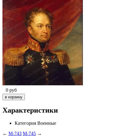
0
руб
Характеристики
Категория
Военные
←
M-743
M-745
→