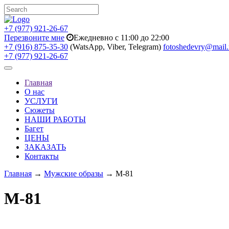
+7 (977) 921-26-67
Перезвоните мне
Ежедневно с 11:00 до 22:00
+7 (916) 875-35-30
(WatsApp, Viber, Telegram)
fotoshedevry@mail.
+7 (977) 921-26-67
Toggle
navigation
Главная
О нас
УСЛУГИ
Сюжеты
НАШИ РАБОТЫ
Багет
ЦЕНЫ
ЗАКАЗАТЬ
Контакты
Главная
→
Мужские образы
→ M-81
M-81