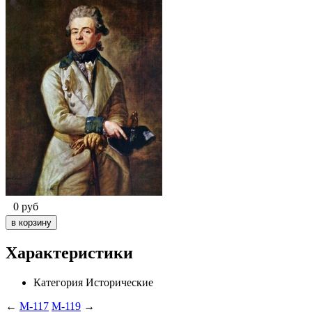
0
руб
Характеристики
Категория
Исторические
←
M-117
M-119
→