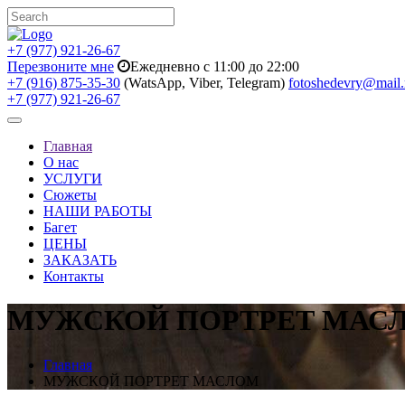
+7 (977) 921-26-67
Перезвоните мне
Ежедневно с 11:00 до 22:00
+7 (916) 875-35-30
(WatsApp, Viber, Telegram)
fotoshedevry@mail.
+7 (977) 921-26-67
Toggle
navigation
Главная
О нас
УСЛУГИ
Сюжеты
НАШИ РАБОТЫ
Багет
ЦЕНЫ
ЗАКАЗАТЬ
Контакты
МУЖСКОЙ ПОРТРЕТ МАС
Главная
МУЖСКОЙ ПОРТРЕТ МАСЛОМ