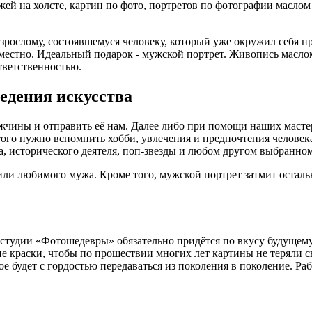
й на холсте, картин по фото, портретов по фотографии маслом 
взрослому, состоявшемуся человеку, который уже окружил себя 
да уместно. Идеальный подарок - мужской портрет. Живопись масл
тветственностью.
едения искусства
жчины и отправить её нам. Далее либо при помощи наших мастер
того нужно вспомнить хобби, увлечения и предпочтения человек
а, исторического деятеля, поп-звезды и любом другом выбранном
 или любимого мужа. Кроме того, мужской портрет затмит остал
студии «Фотошедевры» обязательно придётся по вкусу будущему
е краски, чтобы по прошествии многих лет картины не теряли с
 будет с гордостью передаваться из поколения в поколение. Раб