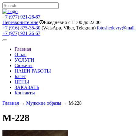
+7 (977) 921-26-67
Перезвоните мне
Ежедневно с 11:00 до 22:00
+7 (916) 875-35-30
(WatsApp, Viber, Telegram)
fotoshedevry@mail.
+7 (977) 921-26-67
Toggle
navigation
Главная
О нас
УСЛУГИ
Сюжеты
НАШИ РАБОТЫ
Багет
ЦЕНЫ
ЗАКАЗАТЬ
Контакты
Главная
→
Мужские образы
→ M-228
M-228