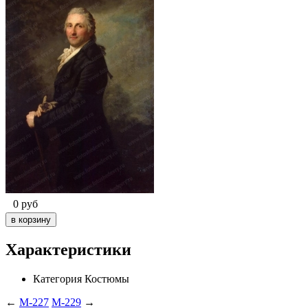
0
руб
Характеристики
Категория
Костюмы
←
M-227
M-229
→