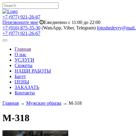
+7 (977) 921-26-67
Перезвоните мне
Ежедневно с 11:00 до 22:00
+7 (916) 875-35-30
(WatsApp, Viber, Telegram)
fotoshedevry@mail.
+7 (977) 921-26-67
Toggle
navigation
Главная
О нас
УСЛУГИ
Сюжеты
НАШИ РАБОТЫ
Багет
ЦЕНЫ
ЗАКАЗАТЬ
Контакты
Главная
→
Мужские образы
→ M-318
M-318