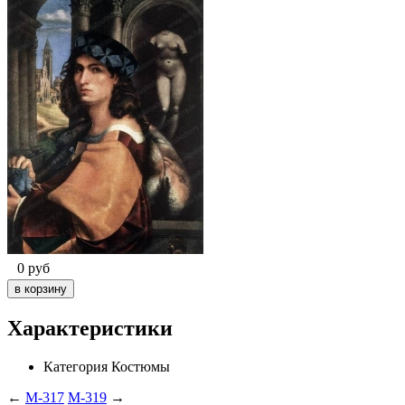
0
руб
Характеристики
Категория
Костюмы
←
M-317
M-319
→