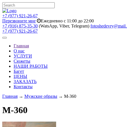
+7 (977) 921-26-67
Перезвоните мне
Ежедневно с 11:00 до 22:00
+7 (916) 875-35-30
(WatsApp, Viber, Telegram)
fotoshedevry@mail.
+7 (977) 921-26-67
Toggle
navigation
Главная
О нас
УСЛУГИ
Сюжеты
НАШИ РАБОТЫ
Багет
ЦЕНЫ
ЗАКАЗАТЬ
Контакты
Главная
→
Мужские образы
→ M-360
M-360