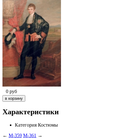
0
руб
Характеристики
Категория
Костюмы
←
M-359
M-361
→