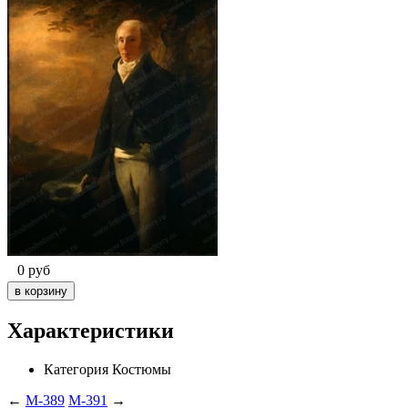
0
руб
Характеристики
Категория
Костюмы
←
M-389
M-391
→