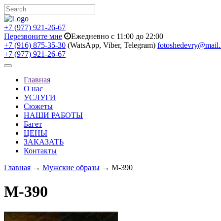
+7 (977) 921-26-67
Перезвоните мне
Ежедневно с 11:00 до 22:00
+7 (916) 875-35-30
(WatsApp, Viber, Telegram)
fotoshedevry@mail.
+7 (977) 921-26-67
Toggle
navigation
Главная
О нас
УСЛУГИ
Сюжеты
НАШИ РАБОТЫ
Багет
ЦЕНЫ
ЗАКАЗАТЬ
Контакты
Главная
→
Мужские образы
→ M-390
M-390