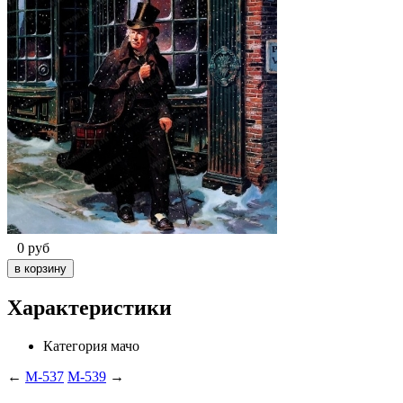
0
руб
Характеристики
Категория
мачо
←
M-537
M-539
→