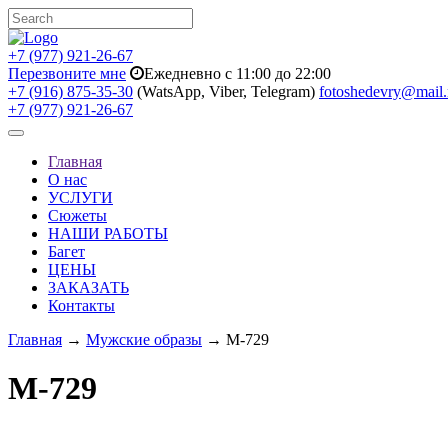
+7 (977) 921-26-67
Перезвоните мне
Ежедневно с 11:00 до 22:00
+7 (916) 875-35-30
(WatsApp, Viber, Telegram)
fotoshedevry@mail.
+7 (977) 921-26-67
Toggle
navigation
Главная
О нас
УСЛУГИ
Сюжеты
НАШИ РАБОТЫ
Багет
ЦЕНЫ
ЗАКАЗАТЬ
Контакты
Главная
→
Мужские образы
→ M-729
M-729