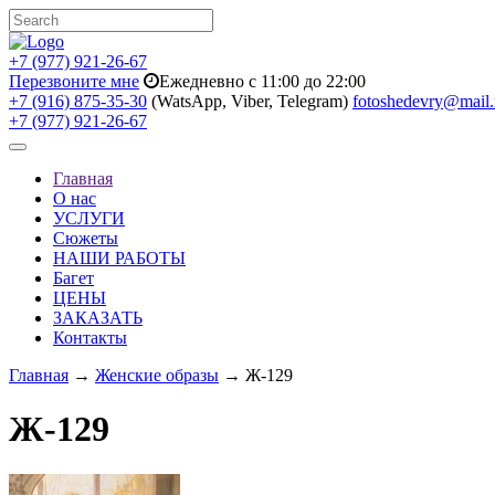
+7 (977) 921-26-67
Перезвоните мне
Ежедневно с 11:00 до 22:00
+7 (916) 875-35-30
(WatsApp, Viber, Telegram)
fotoshedevry@mail.
+7 (977) 921-26-67
Toggle
navigation
Главная
О нас
УСЛУГИ
Сюжеты
НАШИ РАБОТЫ
Багет
ЦЕНЫ
ЗАКАЗАТЬ
Контакты
Главная
→
Женские образы
→ Ж-129
Ж-129