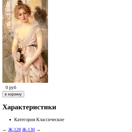
0
руб
Характеристики
Категория
Классические
←
Ж-128
Ж-130
→