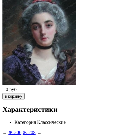
0
руб
Характеристики
Категория
Классические
←
Ж-206
Ж-208
→