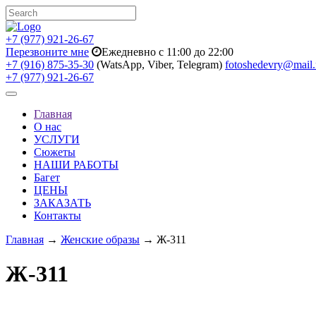
+7 (977) 921-26-67
Перезвоните мне
Ежедневно с 11:00 до 22:00
+7 (916) 875-35-30
(WatsApp, Viber, Telegram)
fotoshedevry@mail.
+7 (977) 921-26-67
Toggle
navigation
Главная
О нас
УСЛУГИ
Сюжеты
НАШИ РАБОТЫ
Багет
ЦЕНЫ
ЗАКАЗАТЬ
Контакты
Главная
→
Женские образы
→ Ж-311
Ж-311