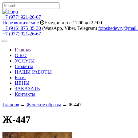
+7 (977) 921-26-67
Перезвоните мне
Ежедневно с 11:00 до 22:00
+7 (916) 875-35-30
(WatsApp, Viber, Telegram)
fotoshedevry@mail.
+7 (977) 921-26-67
Toggle
navigation
Главная
О нас
УСЛУГИ
Сюжеты
НАШИ РАБОТЫ
Багет
ЦЕНЫ
ЗАКАЗАТЬ
Контакты
Главная
→
Женские образы
→ Ж-447
Ж-447