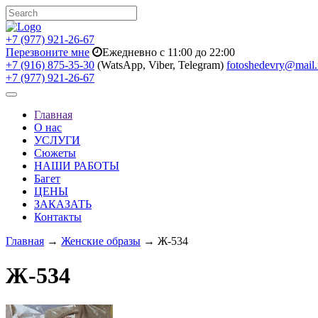
+7 (977) 921-26-67
Перезвоните мне
Ежедневно с 11:00 до 22:00
+7 (916) 875-35-30
(WatsApp, Viber, Telegram)
fotoshedevry@mail.
+7 (977) 921-26-67
Toggle
navigation
Главная
О нас
УСЛУГИ
Сюжеты
НАШИ РАБОТЫ
Багет
ЦЕНЫ
ЗАКАЗАТЬ
Контакты
Главная
→
Женские образы
→ Ж-534
Ж-534