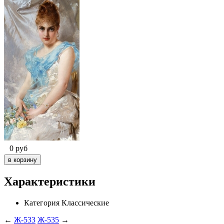
0
руб
Характеристики
Категория
Классические
←
Ж-533
Ж-535
→