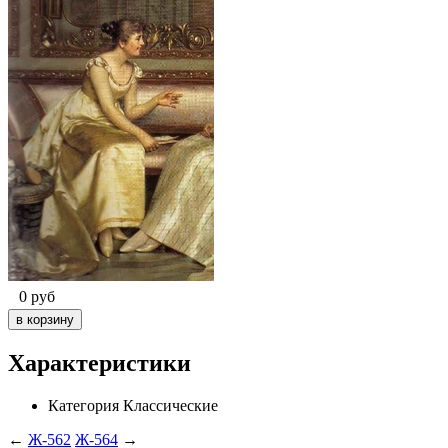
0
руб
Характеристики
Категория
Классические
←
Ж-562
Ж-564
→