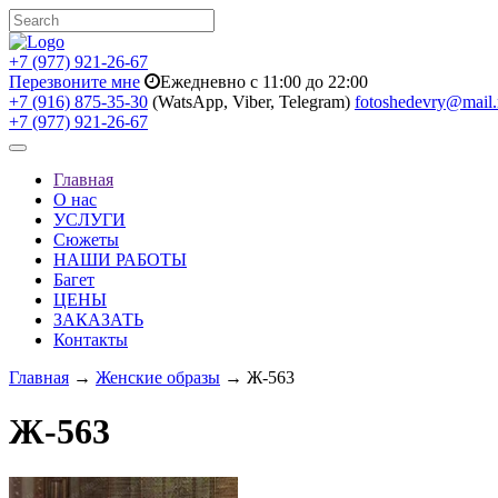
+7 (977) 921-26-67
Перезвоните мне
Ежедневно с 11:00 до 22:00
+7 (916) 875-35-30
(WatsApp, Viber, Telegram)
fotoshedevry@mail.
+7 (977) 921-26-67
Toggle
navigation
Главная
О нас
УСЛУГИ
Сюжеты
НАШИ РАБОТЫ
Багет
ЦЕНЫ
ЗАКАЗАТЬ
Контакты
Главная
→
Женские образы
→ Ж-563
Ж-563