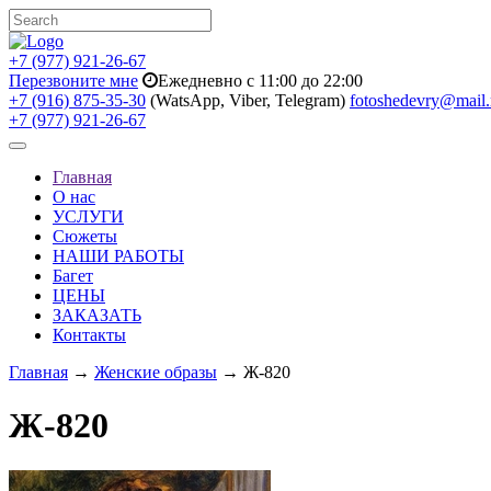
+7 (977) 921-26-67
Перезвоните мне
Ежедневно с 11:00 до 22:00
+7 (916) 875-35-30
(WatsApp, Viber, Telegram)
fotoshedevry@mail.
+7 (977) 921-26-67
Toggle
navigation
Главная
О нас
УСЛУГИ
Сюжеты
НАШИ РАБОТЫ
Багет
ЦЕНЫ
ЗАКАЗАТЬ
Контакты
Главная
→
Женские образы
→ Ж-820
Ж-820