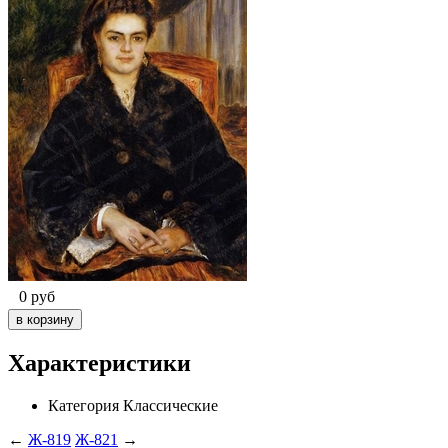
0
руб
Характеристики
Категория
Классические
←
Ж-819
Ж-821
→