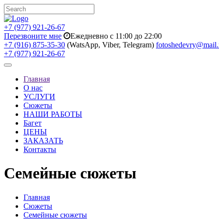
+7 (977) 921-26-67
Перезвоните мне
Ежедневно с 11:00 до 22:00
+7 (916) 875-35-30
(WatsApp, Viber, Telegram)
fotoshedevry@mail.
+7 (977) 921-26-67
Toggle
navigation
Главная
О нас
УСЛУГИ
Сюжеты
НАШИ РАБОТЫ
Багет
ЦЕНЫ
ЗАКАЗАТЬ
Контакты
Семейные сюжеты
Главная
Сюжеты
Семейные сюжеты