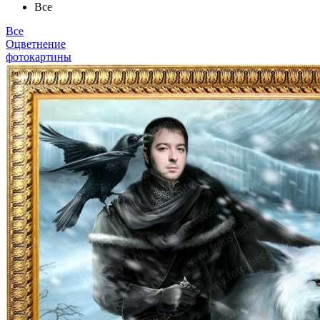
Все
Все
Оцветнение
фотокартины