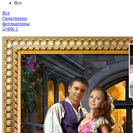
Все
Все
Оцветнение
фотокартины